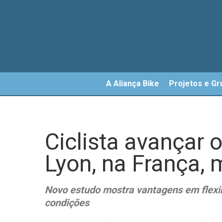
Skip
to
main
content
A Aliança Bike
Projetos e Gr
Ciclista avançar 
Lyon, na França,
Novo estudo mostra vantagens em flexib
condições