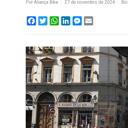
Por
Aliança Bike
27 de novembro de 2024
Bic
Facebook
Twitter
WhatsApp
LinkedIn
Messenger
Email
Hit enter to search or ESC to close