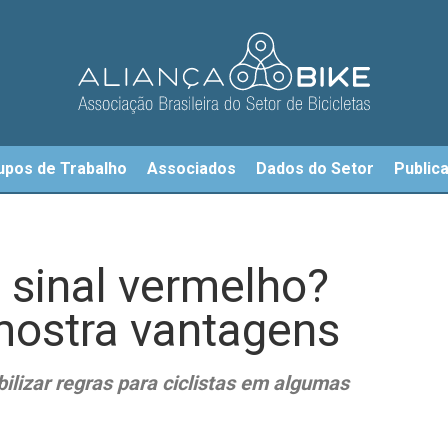
upos de Trabalho
Associados
Dados do Setor
Public
o sinal vermelho?
 mostra vantagens
ilizar regras para ciclistas em algumas