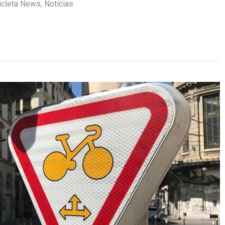
icleta News
,
Notícias