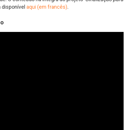
á disponível
aqui (em francês)
.
do