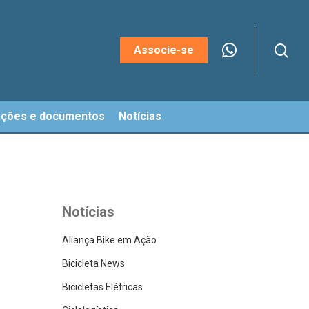
sea
Menu
Associe-se
ações e documentos
Notícias
Notícias
Aliança Bike em Ação
Bicicleta News
Bicicletas Elétricas