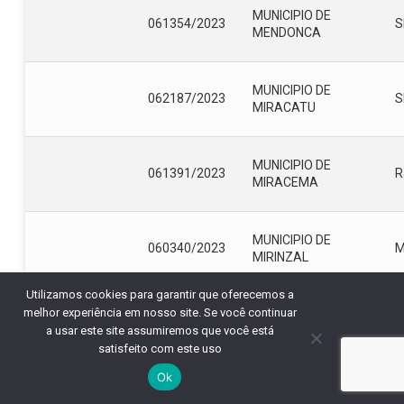
MUNICIPIO DE
061354/2023
S
MENDONCA
MUNICIPIO DE
062187/2023
S
MIRACATU
MUNICIPIO DE
061391/2023
R
MIRACEMA
MUNICIPIO DE
060340/2023
MIRINZAL
Utilizamos cookies para garantir que oferecemos a
melhor experiência em nosso site. Se você continuar
MUNICIPIO DE
062568/2023
C
a usar este site assumiremos que você está
MORAUJO
satisfeito com este uso
Ok
MUNICIPIO DE
062458/2023