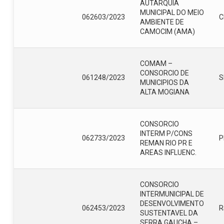
AUTARQUIA
MUNICIPAL DO MEIO
062603/2023
C
AMBIENTE DE
CAMOCIM (AMA)
COMAM –
CONSORCIO DE
061248/2023
S
MUNICIPIOS DA
ALTA MOGIANA
CONSORCIO
INTERM P/CONS
062733/2023
P
REMAN RIO PR E
AREAS INFLUENC.
CONSORCIO
INTERMUNICIPAL DE
DESENVOLVIMENTO
062453/2023
R
SUSTENTAVEL DA
SERRA GAUCHA –