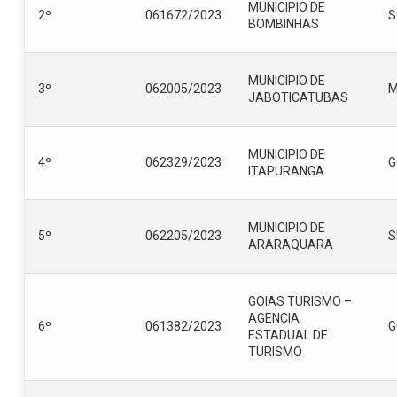
MUNICIPIO DE
2º
061672/2023
S
BOMBINHAS
MUNICIPIO DE
3º
062005/2023
JABOTICATUBAS
MUNICIPIO DE
4º
062329/2023
G
ITAPURANGA
MUNICIPIO DE
5º
062205/2023
S
ARARAQUARA
GOIAS TURISMO –
AGENCIA
6º
061382/2023
G
ESTADUAL DE
TURISMO