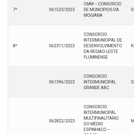
CMM – CONSORCIO
7º
061523/2023
DE MUNICIPIOS DA
S
MOGIANA
CONSORCIO
INTERMUNICIPAL DE
8º
062311/2023
DESENVOLVIMENTO
R
DA REGIAO LESTE
FLUMINENSE
CONSORCIO
061396/2023
INTERMUNICIPAL
S
GRANDE ABC
CONSORCIO
INTERMUNICIPAL
MULTIFINALITARIO
062822/2023
DO MEDIO
ESPINHACO –