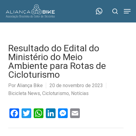
Skip
Menu
Men
to
search
main
content
Resultado do Edital do
Ministério do Meio
Ambiente para Rotas de
Cicloturismo
Por
Aliança Bike
20 de novembro de 2023
Bicicleta News
,
Cicloturismo
,
Notícias
Facebook
Twitter
WhatsApp
LinkedIn
Messenger
Email