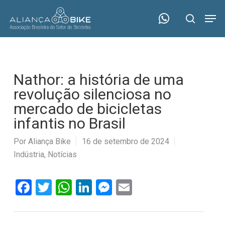
Skip
Menu
Men
to
search
main
content
Nathor: a história de uma
revolução silenciosa no
mercado de bicicletas
infantis no Brasil
Por
Aliança Bike
16 de setembro de 2024
Indústria
,
Notícias
Facebook
Twitter
WhatsApp
LinkedIn
Messenger
Email