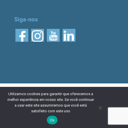
Siga-nos
© 2026 Aliança Bike.
Esta obra está licenciada
Utilizamos cookies para garantir que oferecemos a
melhor experiência em nosso site. Se você continuar
com uma Licença Creative Commons Atribuição 4.0
a usar este site assumiremos que você está
Internacional. Desenvolvido por
NaçãoDesign
|
Política de
satisfeito com este uso
privacidade
Ok