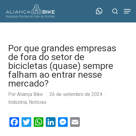
Skip
Menu
Men
to
search
main
content
Por que grandes empresas
de fora do setor de
bicicletas (quase) sempre
falham ao entrar nesse
mercado?
Por
Aliança Bike
26 de setembro de 2024
Indústria
,
Notícias
Facebook
Twitter
WhatsApp
LinkedIn
Messenger
Email