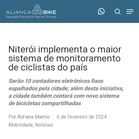
Skip
Menu
Men
to
search
main
content
Niterói implementa o maior
sistema de monitoramento
de ciclistas do país
Serão 10 contadores eletrônicos fixos
espalhados pela cidade; além desta iniciativa,
a cidade também contará com novo sistema
de bicicletas compartilhadas
Por
Adriana Marmo
6 de fevereiro de 2024
Mobilidade
,
Notícias