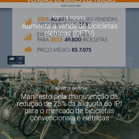
Notícia anterior
Aumenta a venda de bicicletas
elétricas (DFTV)
Próxima notícia
Manifesto pela manutenção da
redução de 25% da alíquota do IPI
para o mercado de bicicletas
convencionais e elétricas