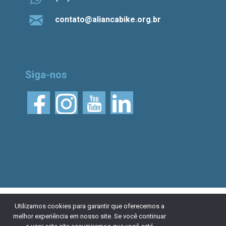
contato@aliancabike.org.br
Siga-nos
© 2026 Aliança Bike.
Esta obra está licenciada
Utilizamos cookies para garantir que oferecemos a
melhor experiência em nosso site. Se você continuar
com uma Licença Creative Commons Atribuição 4.0