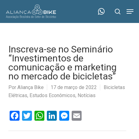
Skip
Menu
Men
to
search
main
content
Inscreva-se no Seminário
“Investimentos de
comunicação e marketing
no mercado de bicicletas”
Por
Aliança Bike
17 de março de 2022
Bicicletas
Elétricas
,
Estudos Econômicos
,
Notícias
Facebook
Twitter
WhatsApp
LinkedIn
Messenger
Email