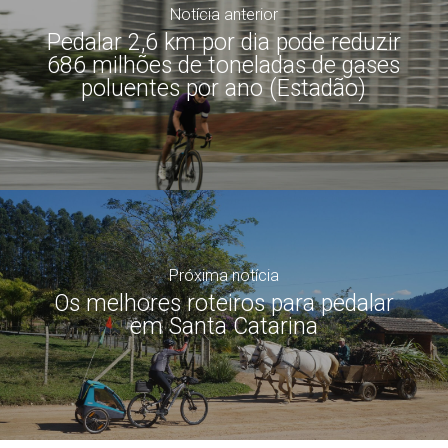
Notícia anterior
Pedalar 2,6 km por dia pode reduzir
686 milhões de toneladas de gases
poluentes por ano (Estadão)
Próxima notícia
Os melhores roteiros para pedalar
em Santa Catarina