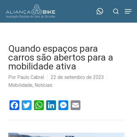
Skip
Menu
Men
to
search
main
content
Quando espaços para
carros são abertos para a
mobilidade ativa
Por
Paulo Cabral
22 de setembro de 2023
Mobilidade
,
Notícias
Facebook
Twitter
WhatsApp
LinkedIn
Messenger
Email