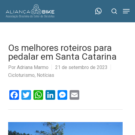
Skip
Menu
Men
to
search
main
content
Os melhores roteiros para
pedalar em Santa Catarina
Por
Adriana Marmo
21 de setembro de 2023
Cicloturismo
,
Notícias
Facebook
Twitter
WhatsApp
LinkedIn
Messenger
Email