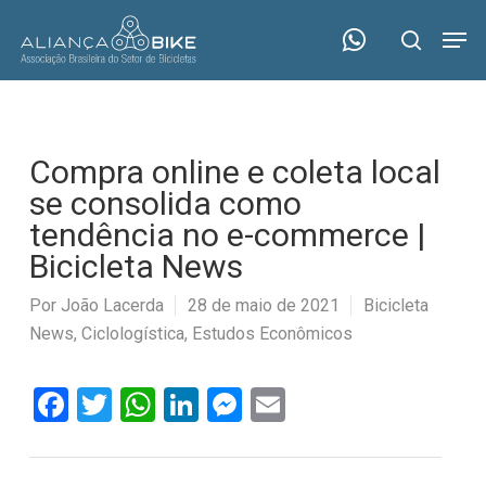
Skip
Menu
Men
to
search
main
content
Compra online e coleta local
se consolida como
tendência no e-commerce |
Bicicleta News
Por
João Lacerda
28 de maio de 2021
Bicicleta
News
,
Ciclologística
,
Estudos Econômicos
Facebook
Twitter
WhatsApp
LinkedIn
Messenger
Email