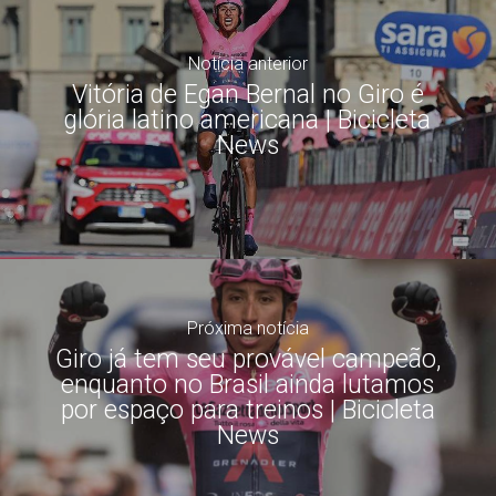
Notícia anterior
Vitória de Egan Bernal no Giro é
glória latino americana | Bicicleta
News
Próxima notícia
Giro já tem seu provável campeão,
enquanto no Brasil ainda lutamos
por espaço para treinos | Bicicleta
News