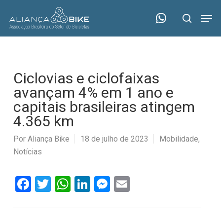
Skip
Menu
Men
to
search
main
content
Ciclovias e ciclofaixas
avançam 4% em 1 ano e
capitais brasileiras atingem
4.365 km
Por
Aliança Bike
18 de julho de 2023
Mobilidade
,
Notícias
Facebook
Twitter
WhatsApp
LinkedIn
Messenger
Email