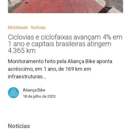
Ciclovias
e
Mobilidade
Notícias
ciclofaixas
Ciclovias e ciclofaixas avançam 4% em
avançam
1 ano e capitais brasileiras atingem
4%
4.365 km
em
Monitoramento feito pela Aliança Bike aponta
1
acréscimo, em 1 ano, de 169 km em
ano
infraestruturas…
e
capitais
Aliança Bike
brasileiras
18 de julho de 2023
atingem
4.365
km
Notícias