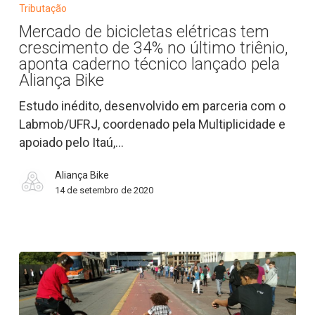
bicicletas
Tributação
elétricas
Mercado de bicicletas elétricas tem
tem
crescimento de 34% no último triênio,
crescimento
aponta caderno técnico lançado pela
de
Aliança Bike
34%
Estudo inédito, desenvolvido em parceria com o
no
Labmob/UFRJ, coordenado pela Multiplicidade e
último
apoiado pelo Itaú,…
triênio,
aponta
Aliança Bike
caderno
14 de setembro de 2020
técnico
lançado
pela
Aliança
Bike