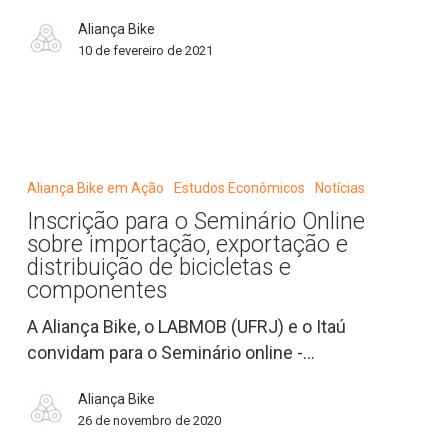
2020
Aliança Bike
em
10 de fevereiro de 2021
comparação
a
2019
Inscrição
para
Aliança Bike em Ação
Estudos Econômicos
Notícias
o
Inscrição para o Seminário Online
Seminário
sobre importação, exportação e
Online
distribuição de bicicletas e
sobre
componentes
importação,
A Aliança Bike, o LABMOB (UFRJ) e o Itaú
exportação
convidam para o Seminário online -…
e
distribuição
Aliança Bike
de
26 de novembro de 2020
bicicletas