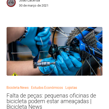
João Lacerda
elétricos
30 de março de 2021
|
Bicicleta
News
Falta
de
Bicicleta News
Estudos Econômicos
Lojistas
peças:
Falta de peças: pequenas oficinas de
pequenas
bicicleta podem estar ameaçadas |
oficinas
Bicicleta News