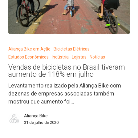
Vendas
de
Aliança Bike em Ação
Bicicletas Elétricas
bicicletas
Estudos Econômicos
Indústria
Lojistas
Notícias
no
Vendas de bicicletas no Brasil tiveram
Brasil
aumento de 118% em julho
tiveram
aumento
Levantamento realizado pela Aliança Bike com
de
dezenas de empresas associadas também
118%
mostrou que aumento foi…
em
Aliança Bike
julho
31 de julho de 2020