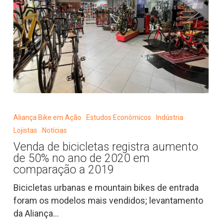
Venda
de
Aliança Bike em Ação
Estudos Econômicos
Indústria
bicicletas
Lojistas
Notícias
registra
Venda de bicicletas registra aumento
aumento
de 50% no ano de 2020 em
de
comparação a 2019
50%
Bicicletas urbanas e mountain bikes de entrada
no
foram os modelos mais vendidos; levantamento
ano
da Aliança…
de