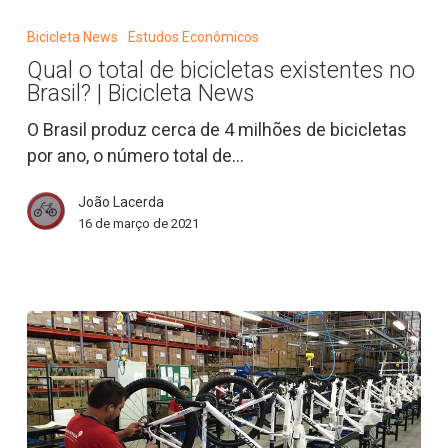
o
Bicicleta News
Estudos Econômicos
total
Qual o total de bicicletas existentes no
de
Brasil? | Bicicleta News
bicicletas
existentes
O Brasil produz cerca de 4 milhões de bicicletas
no
por ano, o número total de…
Brasil?
João Lacerda
|
16 de março de 2021
Bicicleta
News