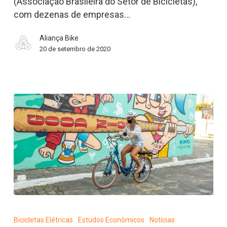
(Associação Brasileira do Setor de Bicicletas),
de
com dezenas de empresas…
93%
nas
Aliança Bike
vendas
20 de setembro de 2020
em
agosto
Mercado
de
Bicicletas Elétricas
Estudos Econômicos
Notícias