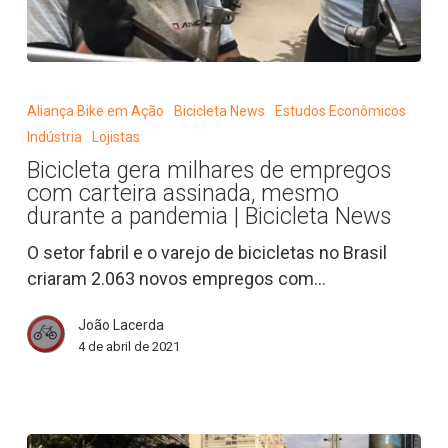
Bicicleta
gera
Aliança Bike em Ação
Bicicleta News
Estudos Econômicos
milhares
Indústria
Lojistas
de
Bicicleta gera milhares de empregos
empregos
com carteira assinada, mesmo
com
durante a pandemia | Bicicleta News
carteira
O setor fabril e o varejo de bicicletas no Brasil
assinada,
criaram 2.063 novos empregos com…
mesmo
durante
João Lacerda
a
4 de abril de 2021
pandemia
|
Bicicleta
News