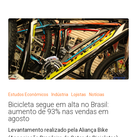
e
componentes
Bicicleta
segue
Estudos Econômicos
Indústria
Lojistas
Notícias
em
Bicicleta segue em alta no Brasil:
alta
aumento de 93% nas vendas em
no
agosto
Brasil:
Levantamento realizado pela Aliança Bike
aumento