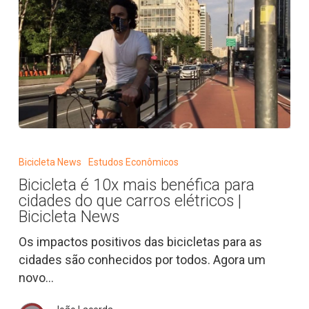
Bicicleta
é
Bicicleta News
Estudos Econômicos
10x
Bicicleta é 10x mais benéfica para
mais
cidades do que carros elétricos |
benéfica
Bicicleta News
para
Os impactos positivos das bicicletas para as
cidades
cidades são conhecidos por todos. Agora um
do
novo…
que
carros