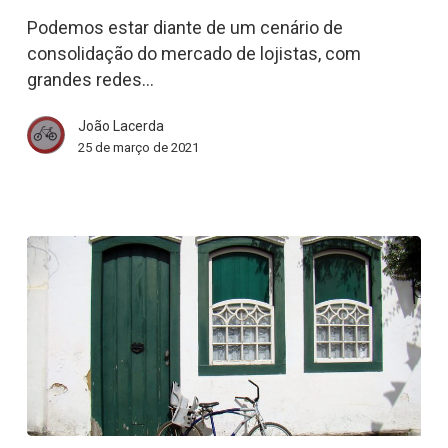
de
Podemos estar diante de um cenário de
bicicleta
consolidação do mercado de lojistas, com
podem
grandes redes…
estar
ameaçadas
João Lacerda
|
25 de março de 2021
Bicicleta
News
Qual