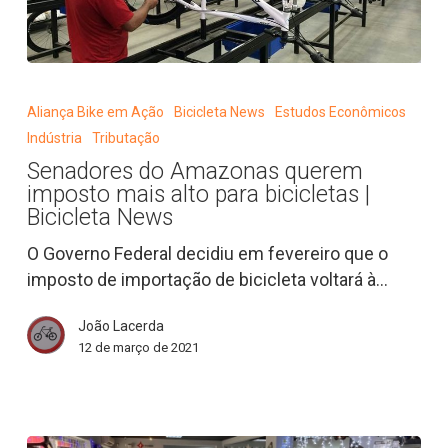
Senadores
do
Aliança Bike em Ação
Bicicleta News
Estudos Econômicos
Amazonas
Indústria
Tributação
querem
Senadores do Amazonas querem
imposto
imposto mais alto para bicicletas |
mais
Bicicleta News
alto
O Governo Federal decidiu em fevereiro que o
para
imposto de importação de bicicleta voltará à…
bicicletas
|
João Lacerda
Bicicleta
12 de março de 2021
News