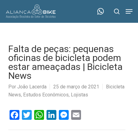
Skip
Menu
Men
to
search
main
content
Falta de peças: pequenas
oficinas de bicicleta podem
estar ameaçadas | Bicicleta
News
Por
João Lacerda
25 de março de 2021
Bicicleta
News
,
Estudos Econômicos
,
Lojistas
Facebook
Twitter
WhatsApp
LinkedIn
Messenger
Email