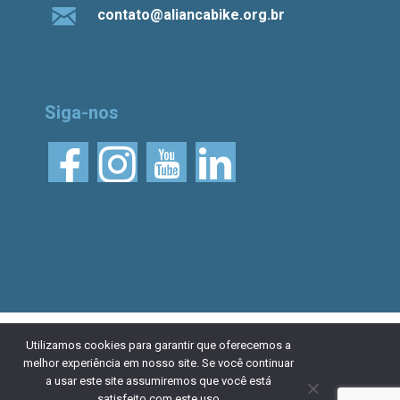
contato@aliancabike.org.br
Siga-nos
© 2026 Aliança Bike.
Esta obra está licenciada
Utilizamos cookies para garantir que oferecemos a
melhor experiência em nosso site. Se você continuar
com uma Licença Creative Commons Atribuição 4.0
a usar este site assumiremos que você está
Internacional. Desenvolvido por
NaçãoDesign
|
Política de
satisfeito com este uso