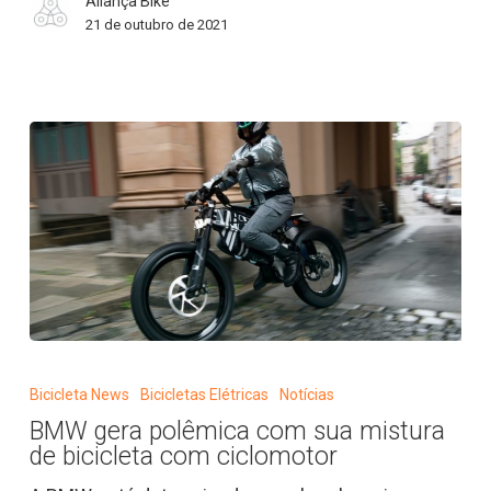
Aliança Bike
de
21 de outubro de 2021
2021
BMW
gera
Bicicleta News
Bicicletas Elétricas
Notícias
polêmica
BMW gera polêmica com sua mistura
com
de bicicleta com ciclomotor
sua