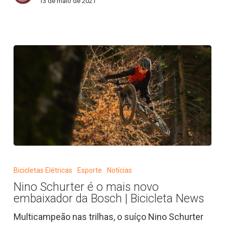
13 de maio de 2021
bikes
|
Bicicleta
News
Nino
Schurter
Bicicletas Elétricas
Esporte
Notícias
é
Nino Schurter é o mais novo
o
embaixador da Bosch | Bicicleta News
mais
novo
Multicampeão nas trilhas, o suíço Nino Schurter