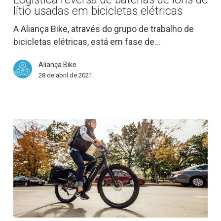
baterias
lítio usadas em bicicletas elétricas
de
íons
A Aliança Bike, através do grupo de trabalho de
de
bicicletas elétricas, está em fase de…
lítio
Aliança Bike
usadas
28 de abril de 2021
em
bicicletas
elétricas