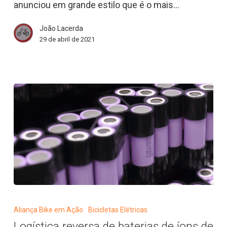
embaixador
anunciou em grande estilo que é o mais…
da
João Lacerda
Bosch
29 de abril de 2021
|
Bicicleta
News
Logística
reversa
Aliança Bike em Ação
Bicicletas Elétricas
de
Logística reversa de baterias de íons de