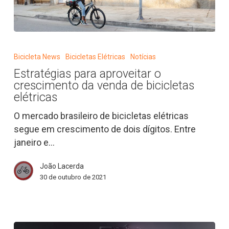
Estratégias
para
Bicicleta News
Bicicletas Elétricas
Notícias
aproveitar
Estratégias para aproveitar o
o
crescimento da venda de bicicletas
crescimento
elétricas
da
O mercado brasileiro de bicicletas elétricas
venda
segue em crescimento de dois dígitos. Entre
de
janeiro e…
bicicletas
elétricas
João Lacerda
30 de outubro de 2021