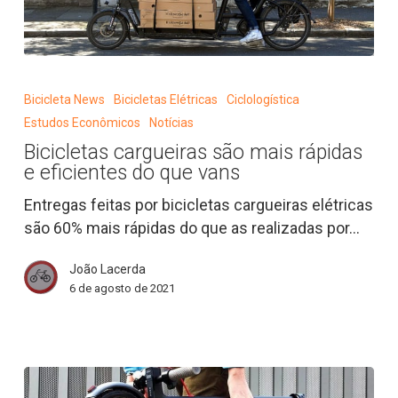
Bicicletas
cargueiras
Bicicleta News
Bicicletas Elétricas
Ciclologística
são
Estudos Econômicos
Notícias
mais
Bicicletas cargueiras são mais rápidas
rápidas
e eficientes do que vans
e
eficientes
Entregas feitas por bicicletas cargueiras elétricas
do
são 60% mais rápidas do que as realizadas por…
que
João Lacerda
vans
6 de agosto de 2021