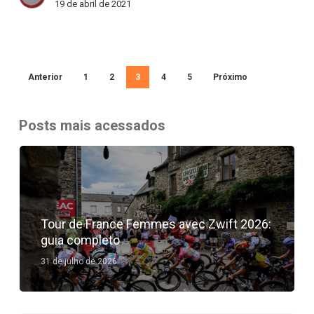
19 de abril de 2021
Bicicleta
News
Anterior
1
2
3
4
5
Próximo
Posts mais acessados
Tour de France Femmes avec Zwift 2026:
guia completo
31 de julho de 2026