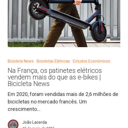
Na
França,
Bicicleta News
Bicicletas Elétricas
Estudos Econômicos
os
Na França, os patinetes elétricos
patinetes
vendem mais do que as e-bikes |
elétricos
Bicicleta News
vendem
Em 2020, foram vendidas mais de 2,6 milhões de
mais
bicicletas no mercado francês. Um
do
crescimento…
que
as
João Lacerda
e-