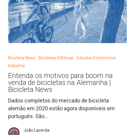
Entenda
os
Bicicleta News
Bicicletas Elétricas
Estudos Econômicos
motivos
Indústria
para
Entenda os motivos para boom na
boom
venda de bicicletas na Alemanha |
na
Bicicleta News
venda
Dados completos do mercado de bicicleta
de
alemão em 2020 estão agora disponíveis em
bicicletas
português. São…
na
Alemanha
João Lacerda
|