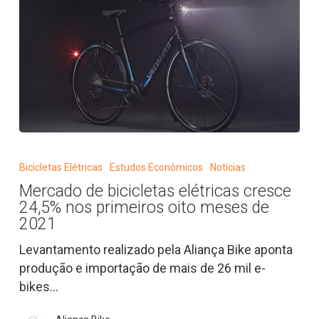
Mercado
de
Bicicletas Elétricas
Estudos Econômicos
Notícias
bicicletas
Mercado de bicicletas elétricas cresce
elétricas
24,5% nos primeiros oito meses de
cresce
2021
24,5%
Levantamento realizado pela Aliança Bike aponta
nos
produção e importação de mais de 26 mil e-
primeiros
bikes…
oito
meses