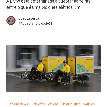
mistura
A BMW está determinada a quebrar barreiras
de
entre o que é uma bicicleta elétrica, um…
bicicleta
João Lacerda
com
17 de setembro de 2021
ciclomotor
Mercado
global
Bicicleta News
Bicicletas Elétricas
Ciclologística
Notícias