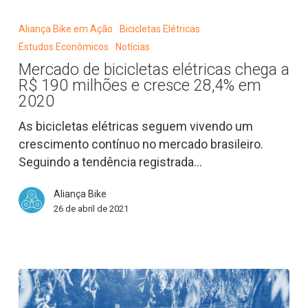
Mercado
de
Aliança Bike em Ação
Bicicletas Elétricas
bicicletas
Estudos Econômicos
Notícias
elétricas
Mercado de bicicletas elétricas chega a
chega
R$ 190 milhões e cresce 28,4% em
a
2020
R$
As bicicletas elétricas seguem vivendo um
190
crescimento contínuo no mercado brasileiro.
milhões
Seguindo a tendência registrada…
e
cresce
Aliança Bike
28,4%
26 de abril de 2021
em
2020