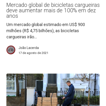
de
Mercado global de bicicletas cargueiras
bicicletas
deve aumentar mais de 100% em dez
cargueiras
anos
deve
Um mercado global estimado em US$ 900
aumentar
milhões (R$ 4,75 bilhões), as bicicletas
mais
cargueiras irão…
de
100%
João Lacerda
em
17 de agosto de 2021
dez
anos