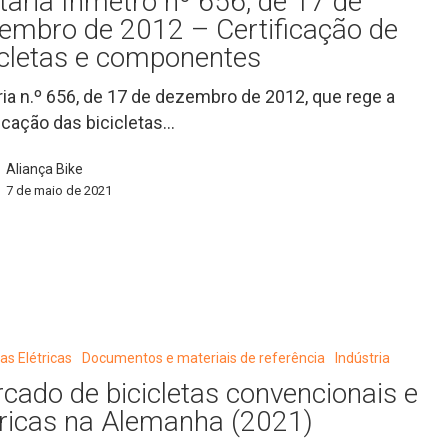
taria Inmetro nº 656, de 17 de
embro de 2012 – Certificação de
icletas e componentes
ria n.º 656, de 17 de dezembro de 2012, que rege a
ficação das bicicletas…
Aliança Bike
7 de maio de 2021
o
es
tas Elétricas
Documentos e materiais de referência
Indústria
ais
cado de bicicletas convencionais e
tricas na Alemanha (2021)