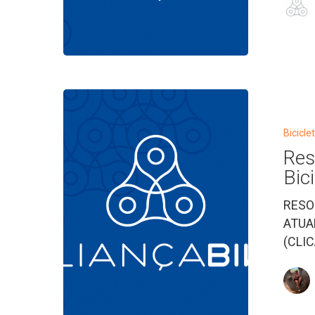
Resolução
nº
465/2013
Bicicle
–
Res
CONTRAN
Bic
–
RESO
Bicicletas
ATUA
Elétricas
(CLI