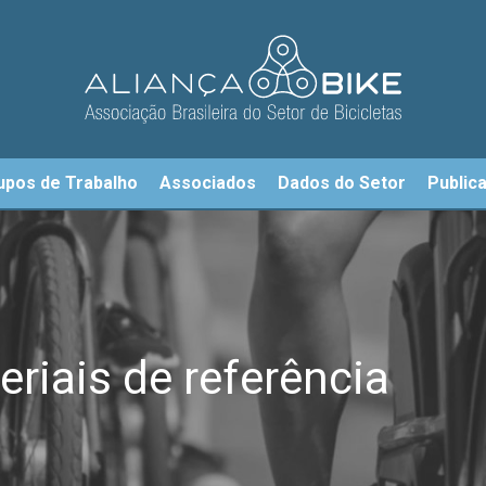
upos de Trabalho
Associados
Dados do Setor
Public
riais de referência