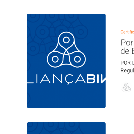
Portaria
Inmetro
nº
Certifi
303/2020
Por
–
de 
Pneus
PORTA
de
Regul
Bicicletas
de
Uso
Adulto
Portaria
Inmetro