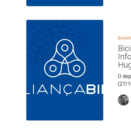
Bicicletas
Elétricas:
Requerime
Bicicle
de
Bic
Informação
Inf
1381/20
Hug
–
O dep
Dep.
(27/1
Federal
Hugo
Leal