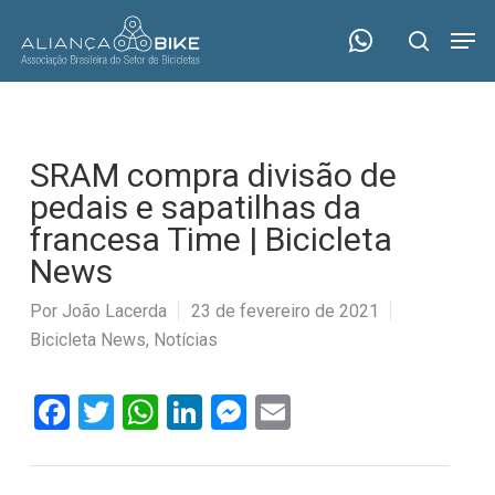
Skip
Menu
Men
to
search
main
content
SRAM compra divisão de
pedais e sapatilhas da
francesa Time | Bicicleta
News
Por
João Lacerda
23 de fevereiro de 2021
Bicicleta News
,
Notícias
Facebook
Twitter
WhatsApp
LinkedIn
Messenger
Email