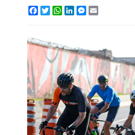
Facebook
Twitter
WhatsApp
LinkedIn
Messenger
Email
Hit enter to search or ESC to close