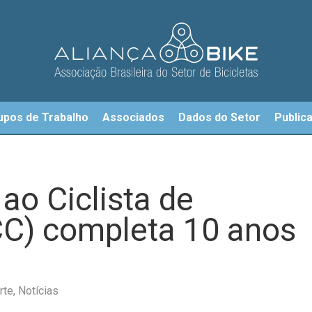
upos de Trabalho
Associados
Dados do Setor
Public
ao Ciclista de
C) completa 10 anos
rte
,
Notícias