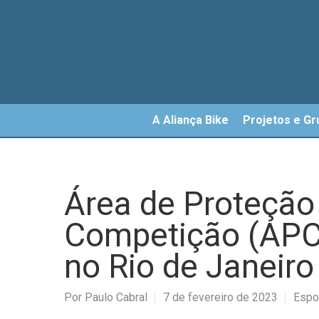
Skip
to
main
content
A Aliança Bike
Projetos e Gr
Área de Proteção 
Competição (APC
no Rio de Janeiro
Por
Paulo Cabral
7 de fevereiro de 2023
Espo