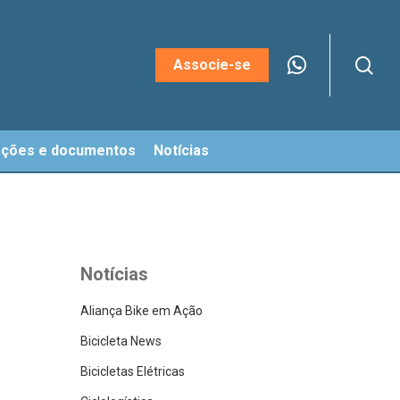
sea
Menu
Associe-se
ações e documentos
Notícias
Notícias
Aliança Bike em Ação
Bicicleta News
Bicicletas Elétricas