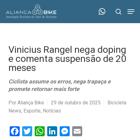
Skip
Menu
Men
to
search
main
content
Vinicius Rangel nega doping
e comenta suspensão de 20
meses
Ciclista assume os erros, nega trapaça e
promete retornar mais forte
Por
Aliança Bike
29 de outubro de 2025
Bicicleta
News
,
Esporte
,
Notícias
Facebook
Twitter
WhatsApp
LinkedIn
Messenger
Email