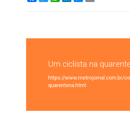
Um ciclista na quarent
Hit enter to search or ESC to close
https://www.metrojornal.com.br/co
quarentena.html