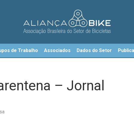
upos de Trabalho
Associados
Dados do Setor
Public
arentena – Jornal
sa