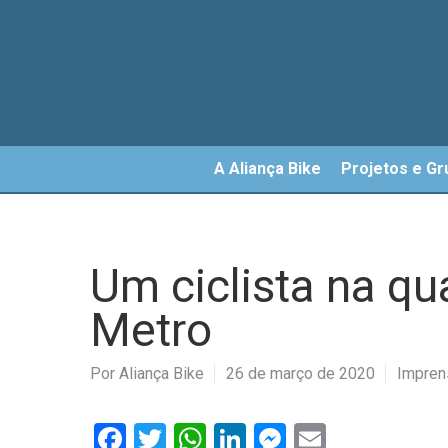
Skip
to
main
content
A Aliança Bike
Projetos e Gr
Um ciclista na qu
Metro
Por
Aliança Bike
26 de março de 2020
Impren
Facebook
Twitter
WhatsApp
LinkedIn
Messenger
Email