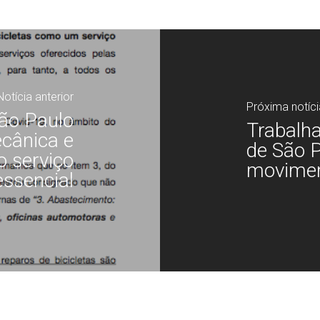
Notícia anterior
Próxima notíci
ão Paulo
Trabalha
ecânica e
de São P
o serviço
movimen
essencial