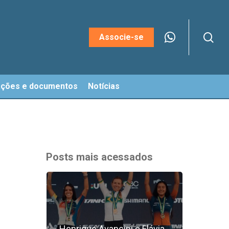
sea
Menu
Associe-se
ações e documentos
Notícias
Posts mais acessados
Henrique Avancini e Flávia