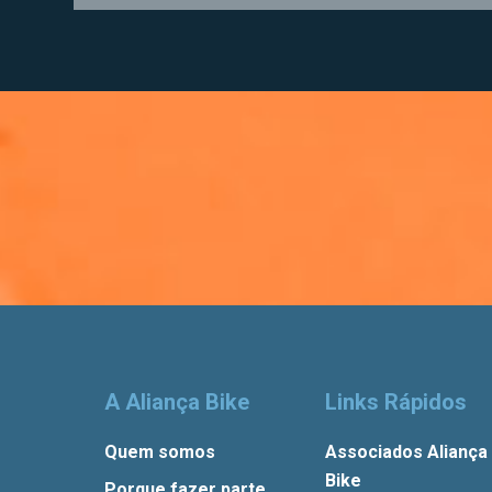
A Aliança Bike
Links Rápidos
Quem somos
Associados Aliança
Bike
Porque fazer parte