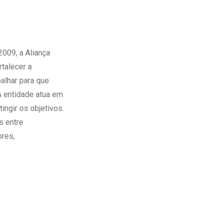
009, a Aliança
talecer a
balhar para que
A entidade atua em
tingir os objetivos.
s entre
ores,