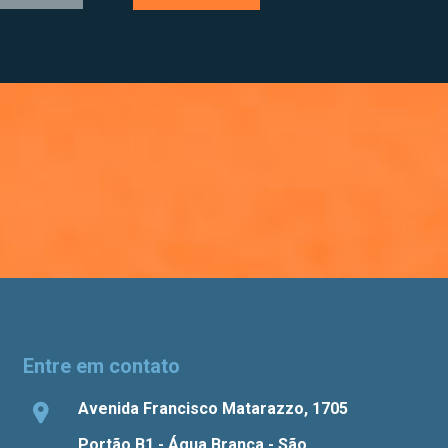
Entre em contato
Avenida Francisco Matarazzo, 1705
Portão B1 - Água Branca - São