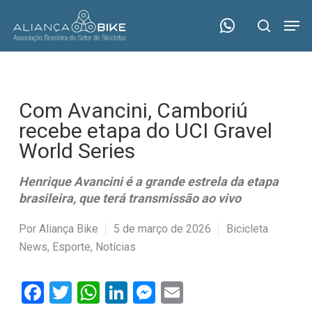
Skip
Menu
Men
to
search
main
content
Com Avancini, Camboriú
recebe etapa do UCI Gravel
World Series
Henrique Avancini é a grande estrela da etapa
brasileira, que terá transmissão ao vivo
Por
Aliança Bike
5 de março de 2026
Bicicleta
News
,
Esporte
,
Notícias
Facebook
Twitter
WhatsApp
LinkedIn
Messenger
Email