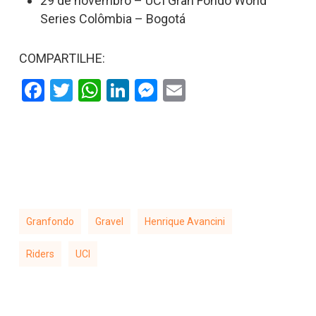
29 de novembro – UCI Gran Fondo World
Series Colômbia – Bogotá
COMPARTILHE:
Facebook
Twitter
WhatsApp
LinkedIn
Messenger
Email
Granfondo
Gravel
Henrique Avancini
Riders
UCI