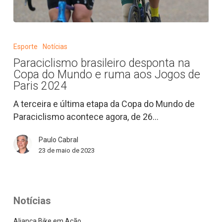
Paraciclismo
brasileiro
Esporte
Notícias
desponta
Paraciclismo brasileiro desponta na
na
Copa do Mundo e ruma aos Jogos de
Copa
Paris 2024
do
A terceira e última etapa da Copa do Mundo de
Mundo
Paraciclismo acontece agora, de 26…
e
ruma
Paulo Cabral
aos
23 de maio de 2023
Jogos
de
Paris
2024
Notícias
Aliança Bike em Ação