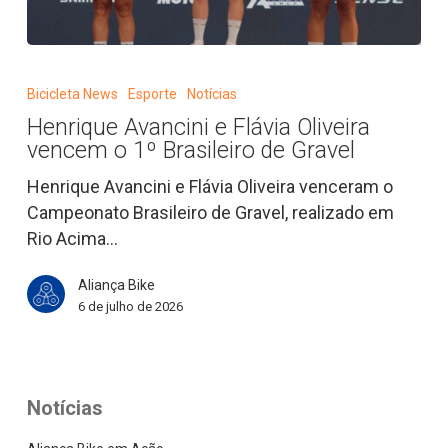
Henrique
Avancini
Bicicleta News
Esporte
Notícias
e
Henrique Avancini e Flávia Oliveira
Flávia
vencem o 1º Brasileiro de Gravel
Oliveira
vencem
Henrique Avancini e Flávia Oliveira venceram o
o
Campeonato Brasileiro de Gravel, realizado em
1º
Rio Acima…
Brasileiro
Aliança Bike
de
6 de julho de 2026
Gravel
Notícias