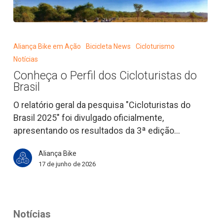
Conheça
o
Aliança Bike em Ação
Bicicleta News
Cicloturismo
Perfil
Notícias
dos
Conheça o Perfil dos Cicloturistas do
Cicloturistas
Brasil
do
Brasil
O relatório geral da pesquisa "Cicloturistas do
Brasil 2025" foi divulgado oficialmente,
apresentando os resultados da 3ª edição…
Aliança Bike
17 de junho de 2026
Notícias