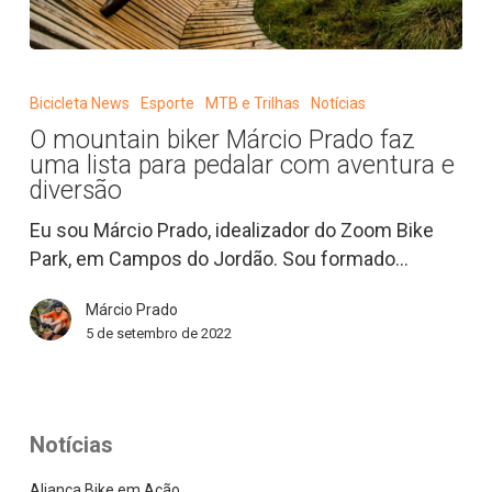
O
mountain
Bicicleta News
Esporte
MTB e Trilhas
Notícias
biker
O mountain biker Márcio Prado faz
Márcio
uma lista para pedalar com aventura e
Prado
diversão
faz
Eu sou Márcio Prado, idealizador do Zoom Bike
uma
Park, em Campos do Jordão. Sou formado…
lista
para
Márcio Prado
pedalar
5 de setembro de 2022
com
aventura
e
diversão
Notícias
Aliança Bike em Ação