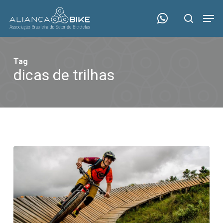
Skip
Menu
Men
to
search
main
content
Tag
dicas de trilhas