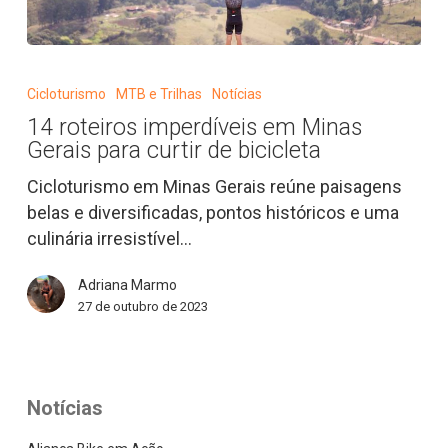
14
roteiros
Cicloturismo
MTB e Trilhas
Notícias
imperdíveis
14 roteiros imperdíveis em Minas
em
Gerais para curtir de bicicleta
Minas
Gerais
Cicloturismo em Minas Gerais reúne paisagens
para
belas e diversificadas, pontos históricos e uma
curtir
culinária irresistível…
de
Adriana Marmo
bicicleta
27 de outubro de 2023
Notícias