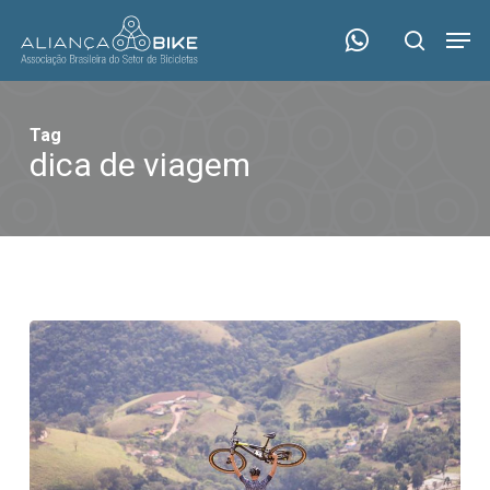
Skip
Menu
Men
to
search
main
content
Tag
dica de viagem