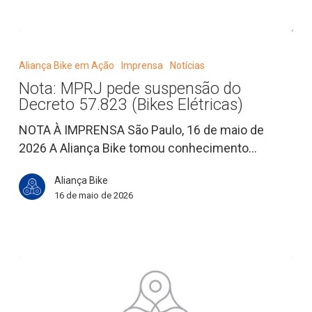
Nota:
MPRJ
Aliança Bike em Ação
Imprensa
Notícias
pede
Nota: MPRJ pede suspensão do
suspensão
Decreto 57.823 (Bikes Elétricas)
do
Decreto
NOTA À IMPRENSA São Paulo, 16 de maio de
57.823
2026 A Aliança Bike tomou conhecimento…
(Bikes
Aliança Bike
Elétricas)
16 de maio de 2026