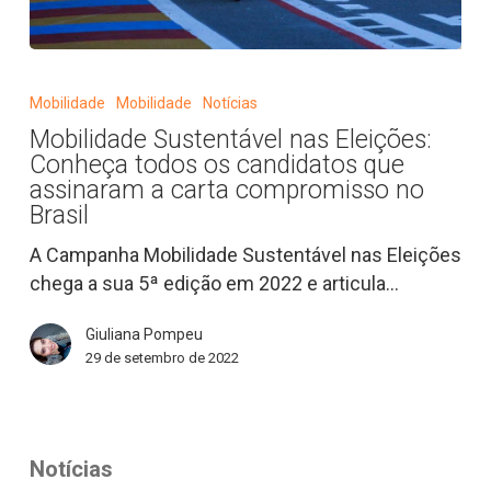
Mobilidade
Sustentável
Mobilidade
Mobilidade
Notícias
nas
Mobilidade Sustentável nas Eleições:
Eleições:
Conheça todos os candidatos que
Conheça
assinaram a carta compromisso no
todos
Brasil
os
A Campanha Mobilidade Sustentável nas Eleições
candidatos
chega a sua 5ª edição em 2022 e articula…
que
assinaram
Giuliana Pompeu
a
29 de setembro de 2022
carta
compromisso
no
Brasil
Notícias