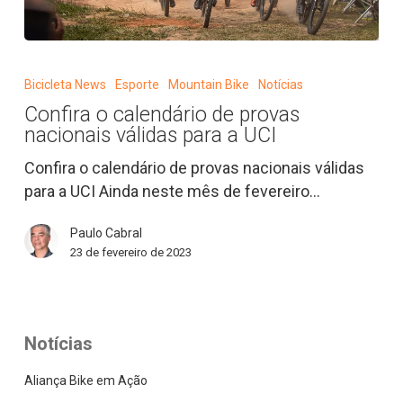
Confira
o
Bicicleta News
Esporte
Mountain Bike
Notícias
calendário
Confira o calendário de provas
de
nacionais válidas para a UCI
provas
nacionais
Confira o calendário de provas nacionais válidas
válidas
para a UCI Ainda neste mês de fevereiro…
para
Paulo Cabral
a
23 de fevereiro de 2023
UCI
Notícias
Aliança Bike em Ação