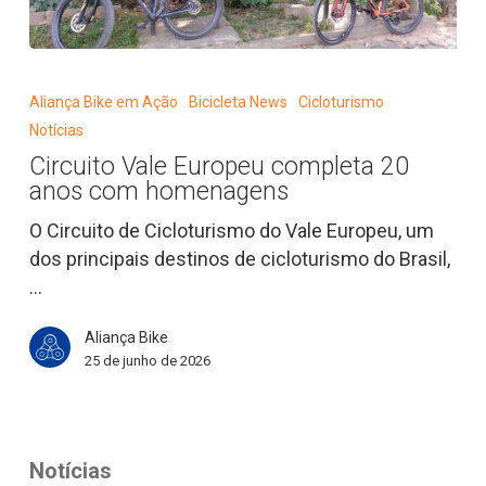
Circuito
Vale
Aliança Bike em Ação
Bicicleta News
Cicloturismo
Europeu
Notícias
completa
Circuito Vale Europeu completa 20
20
anos com homenagens
anos
com
O Circuito de Cicloturismo do Vale Europeu, um
homenagens
dos principais destinos de cicloturismo do Brasil,
…
Aliança Bike
25 de junho de 2026
Notícias