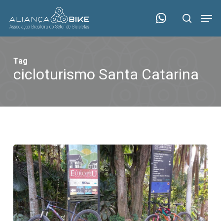
Skip
Menu
Men
to
search
main
content
Tag
cicloturismo Santa Catarina