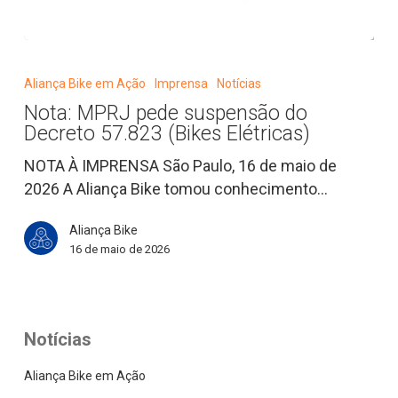
Nota:
MPRJ
Aliança Bike em Ação
Imprensa
Notícias
pede
Nota: MPRJ pede suspensão do
suspensão
Decreto 57.823 (Bikes Elétricas)
do
Decreto
NOTA À IMPRENSA São Paulo, 16 de maio de
57.823
2026 A Aliança Bike tomou conhecimento…
(Bikes
Aliança Bike
Elétricas)
16 de maio de 2026
Notícias
Aliança Bike em Ação