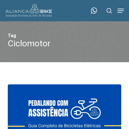
Skip
Menu
Men
to
search
main
content
Tag
Ciclomotor