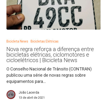
Nova
regra
Bicicleta News
Bicicletas Elétricas
reforça
Nova regra reforça a diferença entre
a
bicicletas elétricas, ciclomotores e
diferença
cicloelétricos | Bicicleta News
entre
O Conselho Nacional de Trânsito (CONTRAN)
bicicletas
publicou uma série de novas regras sobre
elétricas,
equipamentos para…
ciclomotores
e
João Lacerda
cicloelétricos
13 de abril de 2021
|
Bicicleta