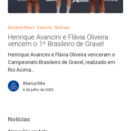
Henrique
Avancini
Bicicleta News
Esporte
Notícias
e
Henrique Avancini e Flávia Oliveira
Flávia
vencem o 1º Brasileiro de Gravel
Oliveira
vencem
Henrique Avancini e Flávia Oliveira venceram o
o
Campeonato Brasileiro de Gravel, realizado em
1º
Rio Acima…
Brasileiro
Aliança Bike
de
6 de julho de 2026
Gravel
Notícias