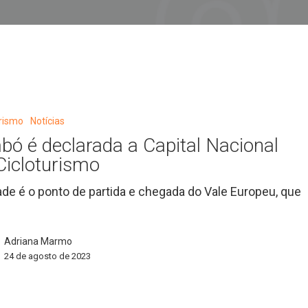
urismo
Notícias
bó é declarada a Capital Nacional
Cicloturismo
ade é o ponto de partida e chegada do Vale Europeu, que
o
Adriana Marmo
24 de agosto de 2023