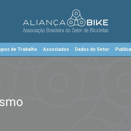
upos de Trabalho
Associados
Dados do Setor
Public
rismo