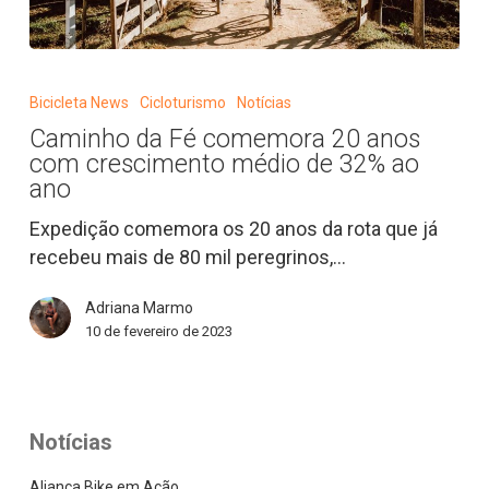
Caminho
da
Bicicleta News
Cicloturismo
Notícias
Fé
Caminho da Fé comemora 20 anos
comemora
com crescimento médio de 32% ao
20
ano
anos
Expedição comemora os 20 anos da rota que já
com
recebeu mais de 80 mil peregrinos,…
crescimento
médio
Adriana Marmo
de
10 de fevereiro de 2023
32%
ao
ano
Notícias
Aliança Bike em Ação