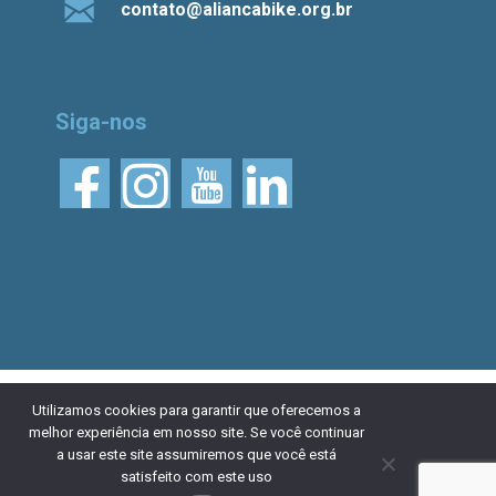
contato@aliancabike.org.br
Siga-nos
© 2026 Aliança Bike.
Esta obra está licenciada
Utilizamos cookies para garantir que oferecemos a
melhor experiência em nosso site. Se você continuar
com uma Licença Creative Commons Atribuição 4.0
a usar este site assumiremos que você está
Internacional. Desenvolvido por
NaçãoDesign
|
Política de
satisfeito com este uso
privacidade