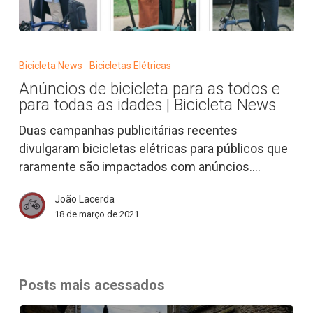
Anúncios
de
Bicicleta News
Bicicletas Elétricas
bicicleta
Anúncios de bicicleta para as todos e
para
para todas as idades | Bicicleta News
as
todos
Duas campanhas publicitárias recentes
e
divulgaram bicicletas elétricas para públicos que
para
raramente são impactados com anúncios.…
todas
João Lacerda
as
18 de março de 2021
idades
|
Bicicleta
News
Posts mais acessados