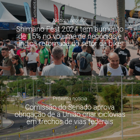
Notícia anterior
Shimano Fest 2024 tem aumento
de 15% no volume de negócios e
indica retomada do setor da bike
Próxima notícia
Comissão do Senado aprova
obrigação de a União criar ciclovias
em trechos de vias federais