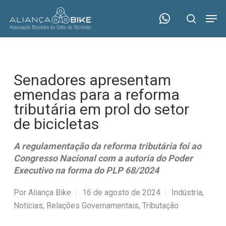
Skip
Menu
Men
to
search
main
content
Senadores apresentam
emendas para a reforma
tributária em prol do setor
de bicicletas
A regulamentação da reforma tributária foi ao
Congresso Nacional com a autoria do Poder
Executivo na forma do PLP 68/2024
Por
Aliança Bike
16 de agosto de 2024
Indústria
,
Notícias
,
Relações Governamentais
,
Tributação