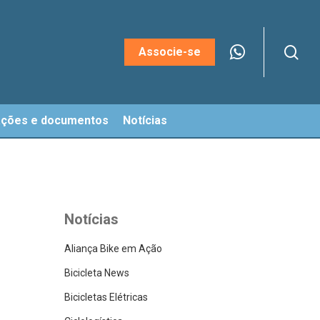
sea
Menu
Associe-se
ações e documentos
Notícias
Notícias
Aliança Bike em Ação
Bicicleta News
Bicicletas Elétricas