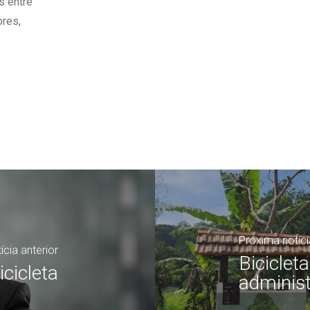
s entre
ores,
Próxima notíci
ícia anterior
Biciclet
icicleta
adminis