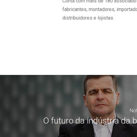
Conta com mais de 180 associado
fabricantes, montadores, importad
distribuidores e lojistas.
Not
O futuro da indústria da b