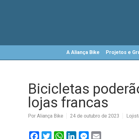
Skip
to
main
content
A Aliança Bike
Projetos e Gr
Bicicletas poder
lojas francas
Por
Aliança Bike
24 de outubro de 2023
Lojis
Facebook
Twitter
WhatsApp
LinkedIn
Messenger
Email