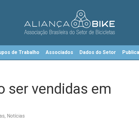
upos de Trabalho
Associados
Dados do Setor
Public
ão ser vendidas em
tas
,
Notícias