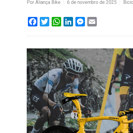
Por
Aliança Bike
6 de novembro de 2025
Bici
Facebook
Twitter
WhatsApp
LinkedIn
Messenger
Email
Hit enter to search or ESC to close