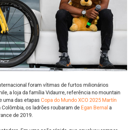
ernacional foram vítimas de furtos milionários
le, a loja da família Vidaurre, referência no mountain
de uma das etapas
Copa do Mundo XCO 2025
Martín
Na Colômbia, os ladrões roubaram de
Egan Bernal
a
France de 2019.