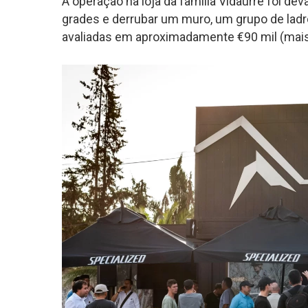
A operação na loja da família Vidaurre foi d
grades e derrubar um muro, um grupo de ladrõe
avaliadas em aproximadamente €90 mil (mais