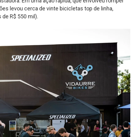
evastadora. Em uma ação rápida, que envolveu romper
s levou cerca de vinte bicicletas top de linha,
 de R$ 550 mil).