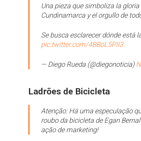
Una pieza que simboliza la gloria
Cundinamarca y el orgullo de todo
Se busca esclarecer dónde está la 
pic.twitter.com/4BBoL5PlI3
— Diego Rueda (@diegonoticia)
N
Ladrões de Bicicleta
Atenção: Há uma especulação que
roubo da bicicleta de Egan Berna
ação de marketing!