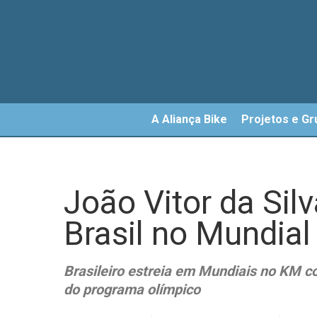
Skip
to
main
content
A Aliança Bike
Projetos e Gr
João Vitor da Sil
Brasil no Mundial
Brasileiro estreia em Mundiais no KM con
do programa olímpico