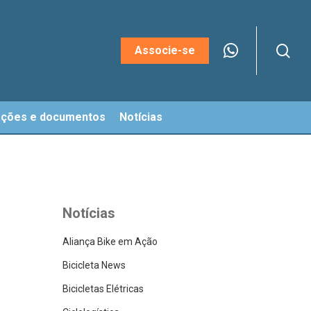
sea
Menu
Associe-se
ações e documentos
Notícias
Notícias
Aliança Bike em Ação
Bicicleta News
Bicicletas Elétricas