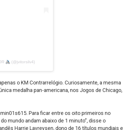
TOR
(@jvitorsilv4)
 apenas o KM Contrarrelógio. Curiosamente, a mesma
única medalha pan-americana, nos Jogos de Chicago,
1min01s615. Para ficar entre os oito primeiros no
s do mundo andam abaixo de 1 minuto”, disse o
landês Harrie Lavreysen, dono de 16 títulos mundiais e