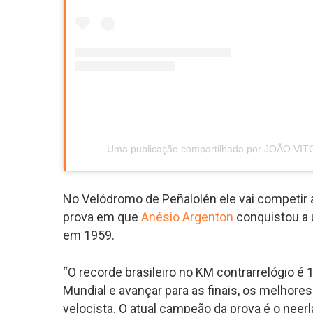
Uma publicação compartilhada por JOÃO VI
No Velódromo de Peñalolén ele vai competir
prova em que
Anésio Argenton
conquistou a 
em 1959.
“O recorde brasileiro no KM contrarrelógio é 
Mundial e avançar para as finais, os melhore
velocista. O atual campeão da prova é o neer