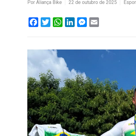
Por
Aliança Bike
22 de outubro de 2025
Espor
Facebook
Twitter
WhatsApp
LinkedIn
Messenger
Email
Hit enter to search or ESC to close