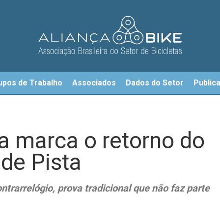
upos de Trabalho
Associados
Dados do Setor
Public
va marca o retorno do
 de Pista
trarrelógio, prova tradicional que não faz parte