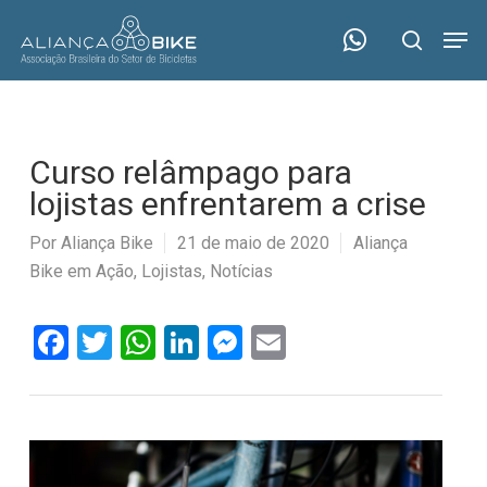
Skip
Menu
Men
to
search
main
content
Curso relâmpago para
lojistas enfrentarem a crise
Por
Aliança Bike
21 de maio de 2020
Aliança
Bike em Ação
,
Lojistas
,
Notícias
Facebook
Twitter
WhatsApp
LinkedIn
Messenger
Email