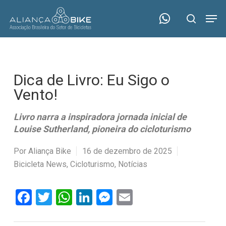
Skip
Menu
Men
to
search
main
content
Dica de Livro: Eu Sigo o
Vento!
Livro narra a inspiradora jornada inicial de
Louise Sutherland, pioneira do cicloturismo
Por
Aliança Bike
16 de dezembro de 2025
Bicicleta News
,
Cicloturismo
,
Notícias
Facebook
Twitter
WhatsApp
LinkedIn
Messenger
Email