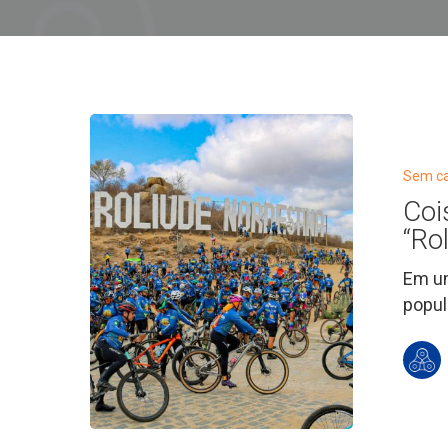
Coisa
de
Cinema:
Sem ca
Cicloturism
Coi
na
“Ro
“Roliúde
Em um
Nordestina”
popul