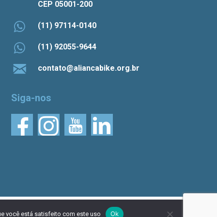
CEP 05001-200
(11) 97114-0140
(11) 92055-9644
contato@aliancabike.org.br
Siga-nos
do por
NaçãoDesign
|
Política de privacidade
Ok
e você está satisfeito com este uso