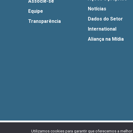
Associe-se
Notícias
Equipe
Dados do Setor
Transparência
International
Aliança na Mídia
© 2026 Aliança Bike.
Esta obra está licenciada com u
Utilizamos cookies para garantir que oferecemos a melhor 