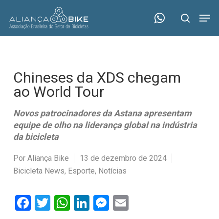
Skip
Menu
Men
to
search
main
content
Chineses da XDS chegam
ao World Tour
Novos patrocinadores da Astana apresentam
equipe de olho na liderança global na indústria
da bicicleta
Por
Aliança Bike
13 de dezembro de 2024
Bicicleta News
,
Esporte
,
Notícias
Facebook
Twitter
WhatsApp
LinkedIn
Messenger
Email