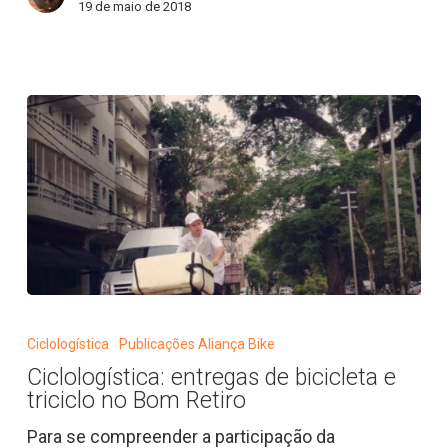
19 de maio de 2018
Ciclologística:
entregas
Ciclologística
Publicações Aliança Bike
de
Ciclologística: entregas de bicicleta e
bicicleta
triciclo no Bom Retiro
e
triciclo
Para se compreender a participação da