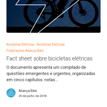
Fact
sheet
Bicicletas Elétricas
Bicicletas Elétricas
sobre
Publicações Aliança Bike
bicicletas
Fact sheet sobre bicicletas elétricas
elétricas
O documento apresenta um compilado de
questões emergentes e urgentes, organizadas
em cinco capítulos: notas…
Aliança Bike
20 de junho de 2018