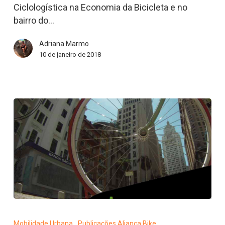
no
Ciclologística na Economia da Bicicleta e no
Bom
bairro do…
Retiro
Adriana Marmo
10 de janeiro de 2018
Livro
“A
Mobilidade Urbana
Publicações Aliança Bike