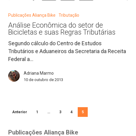
Análise
Econômica
Publicações Aliança Bike
Tributação
do
Análise Econômica do setor de
setor
Bicicletas e suas Regras Tributárias
de
Bicicletas
Segundo cálculo do Centro de Estudos
e
Tributários e Aduaneiros da Secretaria da Receita
suas
Federal a…
Regras
Adriana Marmo
Tributárias
10 de outubro de 2013
Anterior
1
…
3
4
5
Publicações Aliança Bike