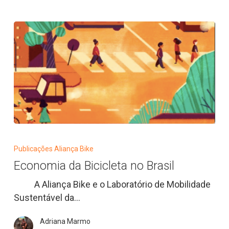
Economia
da
Publicações Aliança Bike
Bicicleta
Economia da Bicicleta no Brasil
no
Brasil
A Aliança Bike e o Laboratório de Mobilidade
Sustentável da…
Adriana Marmo