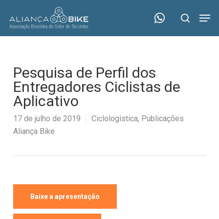
Skip
Menu
Men
to
search
main
content
Pesquisa de Perfil dos
Entregadores Ciclistas de
Aplicativo
17 de julho de 2019
Ciclologística
,
Publicações
Aliança Bike
Baixe a apresentação