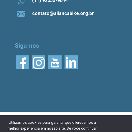
(11) 92055-9644
contato@aliancabike.org.br
Siga-nos
© 2026 Aliança Bike.
Esta obra está licenciada
Utilizamos cookies para garantir que oferecemos a
melhor experiência em nosso site. Se você continuar
com uma Licença Creative Commons Atribuição 4.0