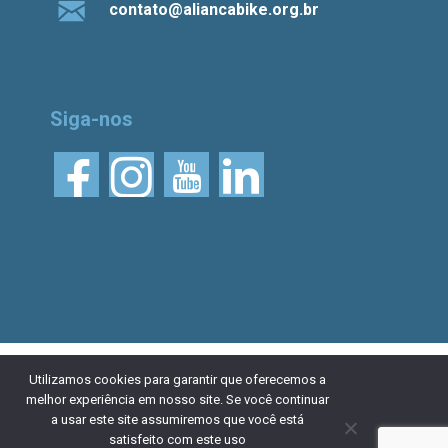
contato@aliancabike.org.br
Siga-nos
© 2026 Aliança Bike.
Esta obra está licenciada
Utilizamos cookies para garantir que oferecemos a
melhor experiência em nosso site. Se você continuar
com uma Licença Creative Commons Atribuição 4.0
a usar este site assumiremos que você está
Internacional. Desenvolvido por
NaçãoDesign
|
Política de
satisfeito com este uso
privacidade