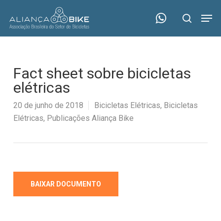
Skip
Menu
Men
to
search
main
content
Fact sheet sobre bicicletas
elétricas
20 de junho de 2018
Bicicletas Elétricas
,
Bicicletas
Elétricas
,
Publicações Aliança Bike
BAIXAR DOCUMENTO