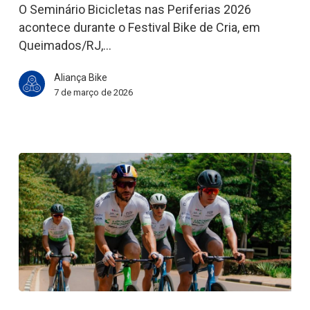
no
O Seminário Bicicletas nas Periferias 2026
Bike
acontece durante o Festival Bike de Cria, em
de
Queimados/RJ,…
Cria
Aliança Bike
7 de março de 2026
Com