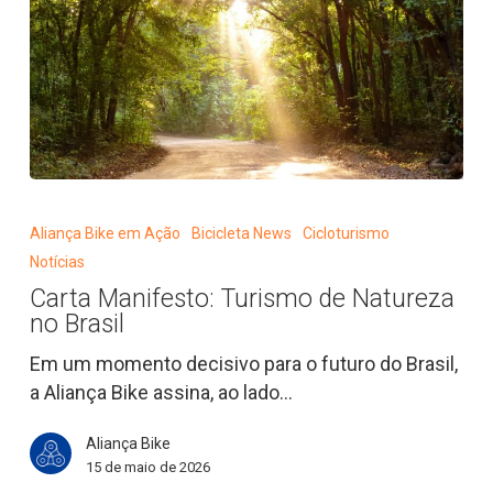
Carta
Manifesto:
Aliança Bike em Ação
Bicicleta News
Cicloturismo
Turismo
Notícias
de
Carta Manifesto: Turismo de Natureza
Natureza
no Brasil
no
Brasil
Em um momento decisivo para o futuro do Brasil,
a Aliança Bike assina, ao lado…
Aliança Bike
15 de maio de 2026