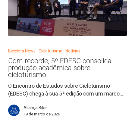
Com
recorde, 5º
Bicicleta News
Cicloturismo
Notícias
EDESC
Com recorde, 5º EDESC consolida
consolida
produção acadêmica sobre
produção
cicloturismo
acadêmica
O Encontro de Estudos sobre Cicloturismo
sobre
(EDESC) chega à sua 5ª edição com um marco…
cicloturismo
Aliança Bike
19 de março de 2026