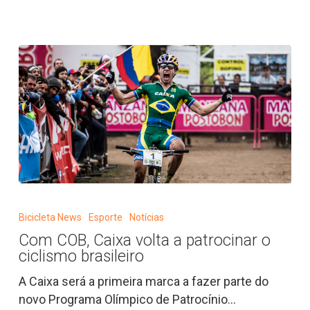
Com
COB,
Bicicleta News
Esporte
Notícias
Caixa
Com COB, Caixa volta a patrocinar o
volta
ciclismo brasileiro
a
patrocinar
A Caixa será a primeira marca a fazer parte do
o
novo Programa Olímpico de Patrocínio…