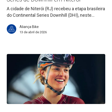
Series
de
A cidade de Niterói (RJ) recebeu a etapa brasileira
Downhill
do Continental Series Downhill (DHI), neste…
em
Aliança Bike
Niterói
13 de abril de 2026
“A