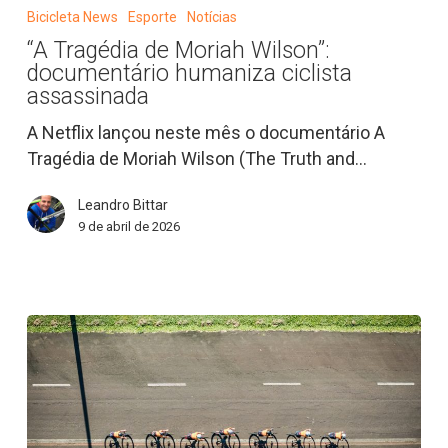
Tragédia
Bicicleta News
Esporte
Notícias
de
“A Tragédia de Moriah Wilson”:
Moriah
documentário humaniza ciclista
Wilson”:
assassinada
documentário
A Netflix lançou neste mês o documentário A
humaniza
Tragédia de Moriah Wilson (The Truth and…
ciclista
assassinada
Leandro Bittar
9 de abril de 2026