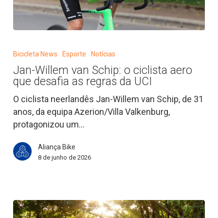
Jan-
Willem
Bicicleta News
Esporte
Notícias
van
Jan-Willem van Schip: o ciclista aero
Schip:
que desafia as regras da UCI
o
ciclista
O ciclista neerlandês Jan-Willem van Schip, de 31
aero
anos, da equipa Azerion/Villa Valkenburg,
que
protagonizou um…
desafia
Aliança Bike
as
8 de junho de 2026
regras
da
UCI