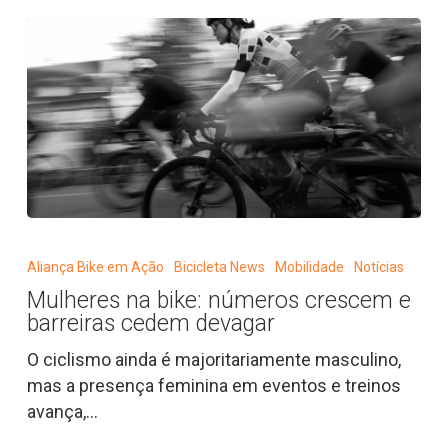
Mulheres
na
Aliança Bike em Ação
Bicicleta News
Mobilidade
Notícias
bike:
Mulheres na bike: números crescem e
números
barreiras cedem devagar
crescem
e
O ciclismo ainda é majoritariamente masculino,
barreiras
mas a presença feminina em eventos e treinos
cedem
avança,…
devagar