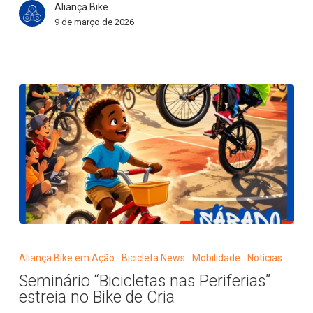
Aliança Bike
9 de março de 2026
Seminário
“Bicicletas
Aliança Bike em Ação
Bicicleta News
Mobilidade
Notícias
nas
Seminário “Bicicletas nas Periferias”
Periferias”
estreia no Bike de Cria
estreia