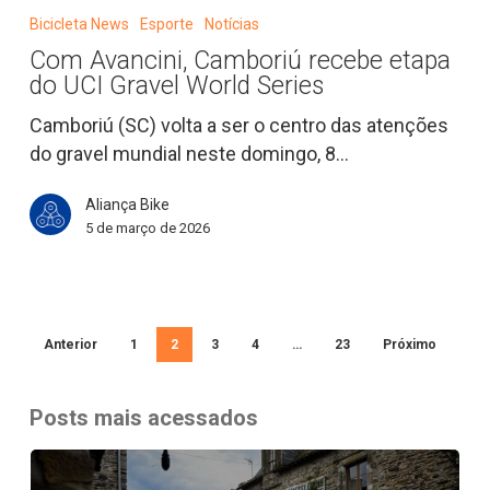
Avancini,
Bicicleta News
Esporte
Notícias
Camboriú
Com Avancini, Camboriú recebe etapa
recebe
do UCI Gravel World Series
etapa
do
Camboriú (SC) volta a ser o centro das atenções
UCI
do gravel mundial neste domingo, 8…
Gravel
Aliança Bike
World
5 de março de 2026
Series
Anterior
1
2
3
4
…
23
Próximo
Posts mais acessados