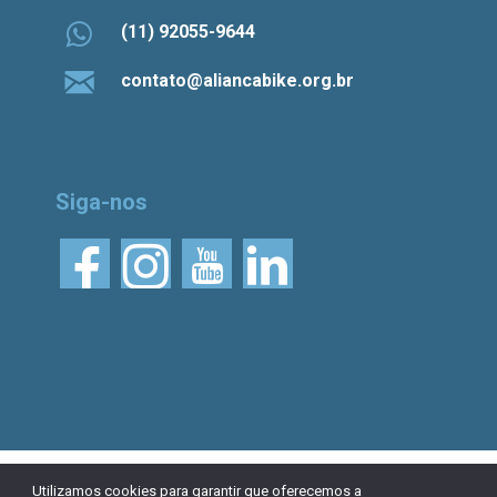
(11) 92055-9644
contato@aliancabike.org.br
Siga-nos
© 2026 Aliança Bike.
Esta obra está licenciada
Utilizamos cookies para garantir que oferecemos a