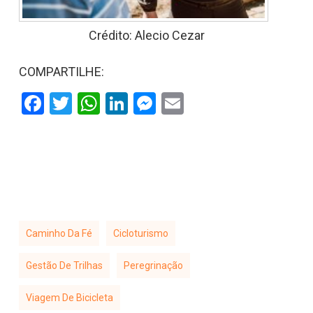
Crédito: Alecio Cezar
COMPARTILHE:
Facebook
Twitter
WhatsApp
LinkedIn
Messenger
Email
Caminho Da Fé
Cicloturismo
Gestão De Trilhas
Peregrinação
Viagem De Bicicleta