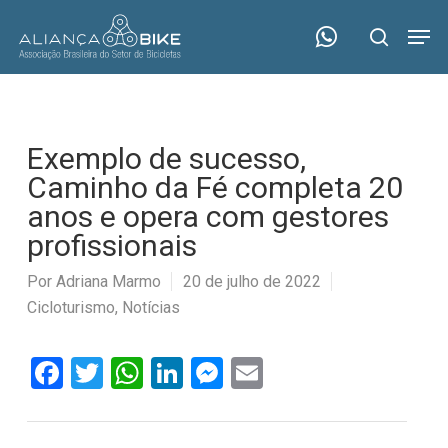
Skip
Menu
Men
to
search
main
content
Exemplo de sucesso,
Caminho da Fé completa 20
anos e opera com gestores
profissionais
Por
Adriana Marmo
20 de julho de 2022
Cicloturismo
,
Notícias
Facebook
Twitter
WhatsApp
LinkedIn
Messenger
Email