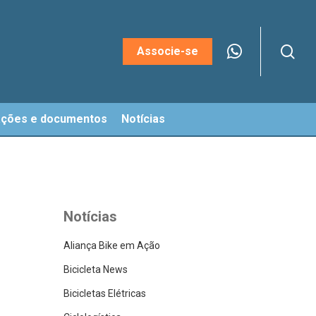
sea
Menu
Associe-se
ações e documentos
Notícias
Notícias
Aliança Bike em Ação
Bicicleta News
Bicicletas Elétricas