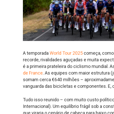
A temporada
World Tour 2025
começa, como 
recorde, rivalidades aguçadas e muita expec
é a primeira prateleira do ciclismo mundial. 
de France
. As equipes com maior estrutura (
somam cerca €640 milhões – aproximadamen
vanguarda das bicicletas e componentes. E, 
Tudo isso reunido – com muito custo político
Internacional). Um equilíbrio frágil sob a co
que viraria o cenário de cabeça para baixo c