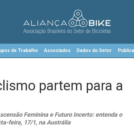
upos de Trabalho
Associados
Dados do Setor
Public
clismo partem para a
scensão Feminina e Futuro Incerto: entenda o
ta-feira, 17/1, na Austrália