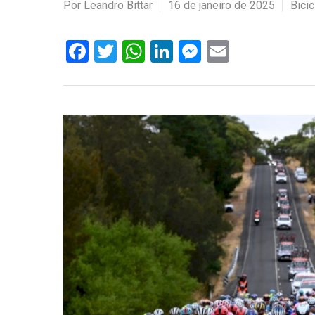
Por
Leandro Bittar
16 de janeiro de 2025
Bici
Facebook
Twitter
WhatsApp
LinkedIn
Messenger
Email
Hit enter to search or ESC to close