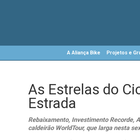
Skip
to
main
content
A Aliança Bike
Projetos e Gr
As Estrelas do Ci
Estrada
Rebaixamento, Investimento Recorde, A
caldeirão WorldTour, que larga nesta sex