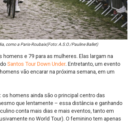
ia, como a Paris-Roubaix(Foto: A.S.O./Pauline Ballet)
s homens e 79 para as mulheres. Elas largam na
a do
Santos Tour Down Under
. Entretanto, um evento
s homens vão encarar na próxima semana, em um
: os homens ainda são o principal centro das
mesmo que lentamente – essa distância e ganhando
culino conta mais dias e mais eventos, tanto em
clusivamente no World Tour). O feminino tem apenas