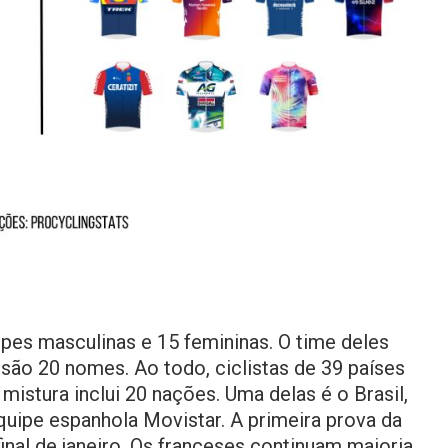
ipes masculinas e 15 femininas. O time deles
, são 20 nomes. Ao todo, ciclistas de 39 países
istura inclui 20 nações. Uma delas é o Brasil,
uipe espanhola Movistar. A primeira prova da
final de janeiro. Os franceses continuam maioria