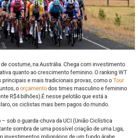
de costume, na Austrália. Chega com investimento
tativa quanto ao crescimento feminino. O ranking WT
As principais e mais tradicionais provas, como o
Tour
juntos, o
orçamento
dos times masculino e feminino
te R$4 bilhões).
É nesse pelotão que está a
claro, os ciclistas mais bem pagos do mundo.
 – sob o guarda-chuva da UCI (União Ciclística
nstante sombra de uma possível criação de uma Liga,
om investimentos milionários de um fundo árabe.