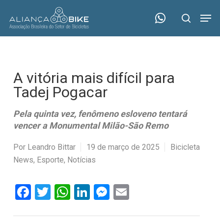
Skip
Menu
Men
to
search
main
content
A vitória mais difícil para
Tadej Pogacar
Pela quinta vez, fenômeno esloveno tentará
vencer a Monumental Milão-São Remo
Por
Leandro Bittar
19 de março de 2025
Bicicleta
News
,
Esporte
,
Notícias
Facebook
Twitter
WhatsApp
LinkedIn
Messenger
Email