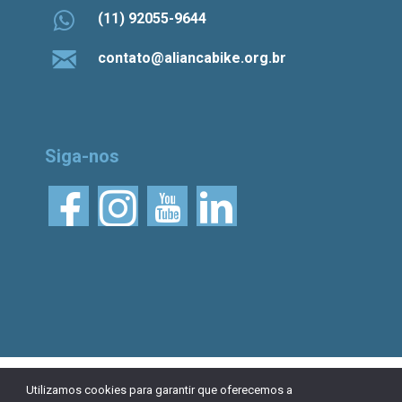
(11) 92055-9644
contato@aliancabike.org.br
Siga-nos
© 2026 Aliança Bike.
Esta obra está licenciada
Utilizamos cookies para garantir que oferecemos a