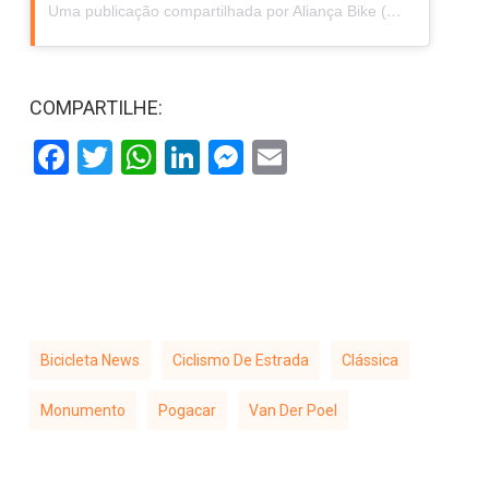
Uma publicação compartilhada por Aliança Bike (@aliancabike)
COMPARTILHE:
Facebook
Twitter
WhatsApp
LinkedIn
Messenger
Email
Bicicleta News
Ciclismo De Estrada
Clássica
Monumento
Pogacar
Van Der Poel